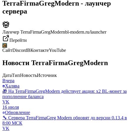
TerraFirmaGregModern - лаунчер
сервера
Лаунчер
TerraFirmaGregModern
bl-modern.ru/launcher
Перейти
Сайт
Discord
ВКонтакте
YouTube
Новости
TerraFirmaGregModern
Дата
Тип
Новость
Источник
Вчера
Халява
🎁 На TerraFirmaGregModern действует акция: x2 BL-монет за
пополнение баланса
VK
16 июля
Обновление
🔧 Сервера TerraFirmaGreg Modern обновят до версии 0.13.4 в
8:00 МСК
VK