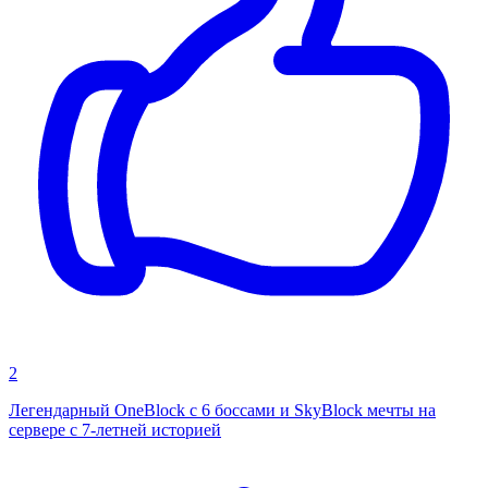
2
Легендарный OneBlock с 6 боссами и SkyBlock мечты на
сервере с 7-летней историей