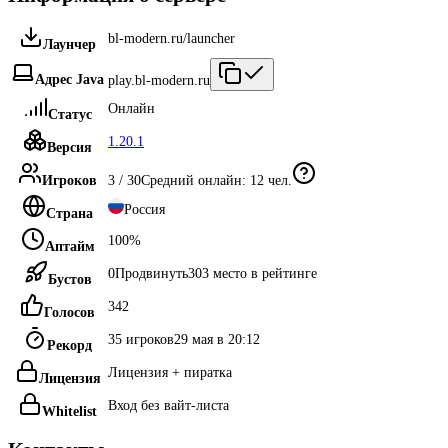
bl-modern.ru/launcher
Лаунчер
Адрес Java
play.bl-modern.ru
Онлайн
Статус
1.20.1
Версия
Игроков
3
/
30
Средний онлайн:
12
чел.
Россия
Страна
100
%
Аптайм
0
Продвинуть
303
место в рейтинге
Бустов
342
Голосов
35
игроков
29 мая в 20:12
Рекорд
Лицензия + пиратка
Лицензия
Вход без вайт-листа
Whitelist