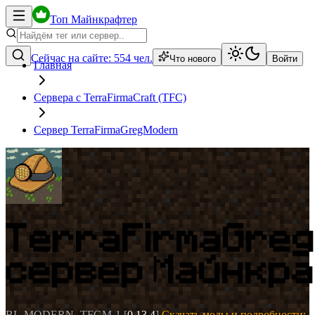
Топ Майнкрафтер
Сейчас на сайте:
554
чел.
Что нового
Войти
Главная
Сервера с TerraFirmaCraft (TFC)
Сервер TerraFirmaGregModern
TerraFirmaGre
сервер Майнкр
BL-MODERN -TFGM-1
[
0.13.4
]
Скачать моды и подробности: