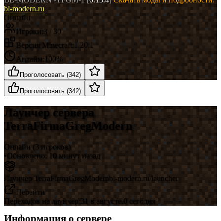
bl-modern.ru
Онлайн
Игроки:
3
/ 30
Версия Minecraft:
1.20.1
Аптайм:
100
%
Проголосовать
(
342
)
Проголосовать
(
342
)
Лаунчер сервера
TerraFirmaGregModern
Онлайн
(
3
игроков)
•
Обновлено:
10 минут назад
Лаунчер
TerraFirmaGregModern
bl-modern.ru/launcher
Перейти
Переходов на лаунчер:
31
в
августе
,
0
сегодня
Информация о сервере